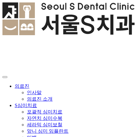
Skip
to
content
의료진
인사말
의료진 소개
S심미치료
포괄적 심미치료
자연치 심미수복
세라믹 심미보철
앞니 심미 임플란트