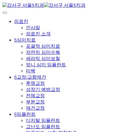
Skip
to
content
의료진
인사말
의료진 소개
S심미치료
포괄적 심미치료
자연치 심미수복
세라믹 심미보철
앞니 심미 임플란트
미백
S교정/교합재건
투명교정
성장기 예방교정
전체교정
부분교정
재건교정
S임플란트
디지탈 임플란트
고난도 임플란트